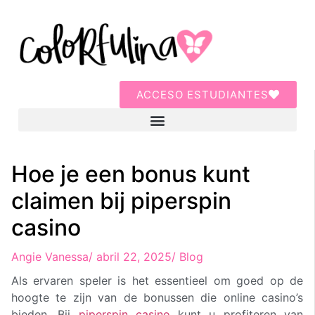
ACCESO ESTUDIANTES
Hoe je een bonus kunt
claimen bij piperspin
casino
Angie Vanessa
/
abril 22, 2025
/
Blog
Als ervaren speler is het essentieel om goed op de
hoogte te zijn van de bonussen die online casino’s
bieden. Bij
piperspin casino
kunt u profiteren van