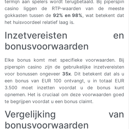
termijn aan spelers wordt terugbetaald. Bij piperspin
casino liggen de RTP-waarden van de meeste
gokkasten tussen de
92% en 98%
, wat betekent dat
het huisvoordeel relatief laag is.
Inzetvereisten en
bonusvoorwaarden
Elke bonus komt met specifieke voorwaarden. Bij
piperspin casino zijn de gebruikelijke inzetvereisten
voor bonussen ongeveer
35x
. Dit betekent dat als u
een bonus van EUR 100 ontvangt, u in totaal EUR
3.500 moet inzetten voordat u de bonus kunt
opnemen. Het is cruciaal om deze voorwaarden goed
te begrijpen voordat u een bonus claimt.
Vergelijking van
bonusvoorwaarden