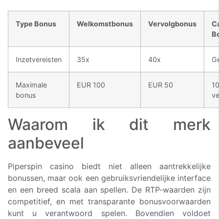
Type Bonus
Welkomstbonus
Vervolgbonus
C
B
Inzetvereisten
35x
40x
G
Maximale
EUR 100
EUR 50
1
bonus
ve
Waarom ik dit merk
aanbeveel
Piperspin casino biedt niet alleen aantrekkelijke
bonussen, maar ook een gebruiksvriendelijke interface
en een breed scala aan spellen. De RTP-waarden zijn
competitief, en met transparante bonusvoorwaarden
kunt u verantwoord spelen. Bovendien voldoet