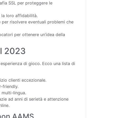
grafia SSL per proteggere le
la loro affidabilità.
 per risolvere eventuali problemi che
iocatori per ottenere un’idea della
el 2023
sperienza di gioco. Ecco una lista di
zio clienti eccezionale.
-friendly.
multi-lingua.
zie ad anni di serietà e attenzione
nline.
ò non AAMS