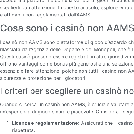
accedere a piattaforme con una varietà di giochi e bonus 
sceglierli con attenzione. In questo articolo, esploreremo qua
e affidabili non regolamentati dall’AAMS.
Cosa sono i casinò non AAM
I casinò non AAMS sono piattaforme di gioco d’azzardo ch
rilasciata dall’Agenzia delle Dogane e dei Monopoli, che è l’e
Questi casinò possono essere registrati in altre giurisdizio
offrono vantaggi come bonus più generosi e una selezione p
essenziale fare attenzione, poiché non tutti i casinò non A
sicurezza e protezione per i giocatori.
I criteri per scegliere un casinò 
Quando si cerca un casinò non AAMS, è cruciale valutare alc
un’esperienza di gioco sicura e piacevole. Considera i seguen
Licenza e regolamentazione:
Assicurati che il casinò
rispettata.