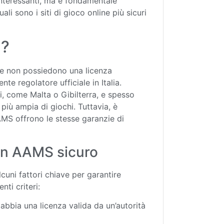
interessanti, ma è fondamentale
li sono i siti di gioco online più sicuri
S?
e non possiedono una licenza
nte regolatore ufficiale in Italia.
ni, come Malta o Gibilterra, e spesso
iù ampia di giochi. Tuttavia, è
AMS offrono le stesse garanzie di
non AAMS sicuro
uni fattori chiave per garantire
ti criteri:
 abbia una licenza valida da un’autorità