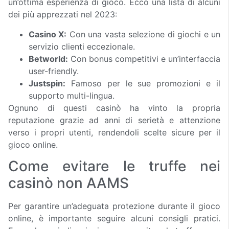
un’ottima esperienza di gioco. Ecco una lista di alcuni
dei più apprezzati nel 2023:
Casino X:
Con una vasta selezione di giochi e un
servizio clienti eccezionale.
Betworld:
Con bonus competitivi e un’interfaccia
user-friendly.
Justspin:
Famoso per le sue promozioni e il
supporto multi-lingua.
Ognuno di questi casinò ha vinto la propria
reputazione grazie ad anni di serietà e attenzione
verso i propri utenti, rendendoli scelte sicure per il
gioco online.
Come evitare le truffe nei
casinò non AAMS
Per garantire un’adeguata protezione durante il gioco
online, è importante seguire alcuni consigli pratici.