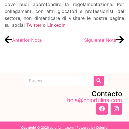
dove puoi approfondire la regolamentazione. Per
collegamenti con altri giocatori e professionisti del
settore, non dimenticare di visitare le nostre pagine
sui social
Twitter
o
LinkedIn
.
Anterior Nota
Siguiente Nota
Contacto
hola@colorfulina.com
Copyright © 2020 colorfulina.com | Powered by Colorful