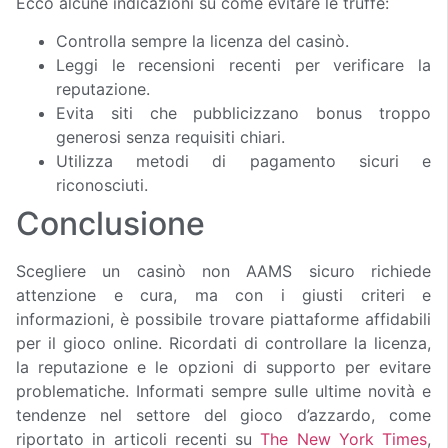
Ecco alcune indicazioni su come evitare le truffe:
Controlla sempre la licenza del casinò.
Leggi le recensioni recenti per verificare la
reputazione.
Evita siti che pubblicizzano bonus troppo
generosi senza requisiti chiari.
Utilizza metodi di pagamento sicuri e
riconosciuti.
Conclusione
Scegliere un casinò non AAMS sicuro richiede
attenzione e cura, ma con i giusti criteri e
informazioni, è possibile trovare piattaforme affidabili
per il gioco online. Ricordati di controllare la licenza,
la reputazione e le opzioni di supporto per evitare
problematiche. Informati sempre sulle ultime novità e
tendenze nel settore del gioco d’azzardo, come
riportato in articoli recenti su
The New York Times
,