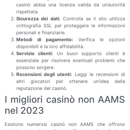
casinò abbia una licenza valida da un’autorità
rispettata.
Sicurezza dei dati:
Controlla se il sito utilizza
crittografia SSL per proteggere le informazioni
personali e finanziarie.
Metodi di pagamento:
Verifica le opzioni
disponibili e la loro affidabilità.
Servizio clienti:
Un buon supporto clienti è
essenziale per risolvere eventuali problemi che
possono sorgere.
Recensioni degli utenti:
Leggi le recensioni di
altri giocatori per ottenere un’idea della
reputazione del casinò.
I migliori casinò non AAMS
nel 2023
Esistono numerosi casinò non AAMS che offrono