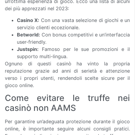
un’ottima esperienza di gioco. Ecco una lista di alcuni
dei più apprezzati nel 2023:
Casino X:
Con una vasta selezione di giochi e un
servizio clienti eccezionale.
Betworld:
Con bonus competitivi e un’interfaccia
user-friendly.
Justspin:
Famoso per le sue promozioni e il
supporto multi-lingua.
Ognuno di questi casinò ha vinto la propria
reputazione grazie ad anni di serietà e attenzione
verso i propri utenti, rendendoli scelte sicure per il
gioco online.
Come evitare le truffe nei
casinò non AAMS
Per garantire un’adeguata protezione durante il gioco
online, è importante seguire alcuni consigli pratici.