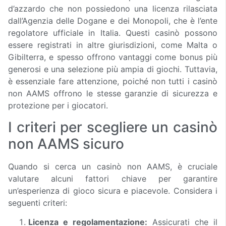
d’azzardo che non possiedono una licenza rilasciata
dall’Agenzia delle Dogane e dei Monopoli, che è l’ente
regolatore ufficiale in Italia. Questi casinò possono
essere registrati in altre giurisdizioni, come Malta o
Gibilterra, e spesso offrono vantaggi come bonus più
generosi e una selezione più ampia di giochi. Tuttavia,
è essenziale fare attenzione, poiché non tutti i casinò
non AAMS offrono le stesse garanzie di sicurezza e
protezione per i giocatori.
I criteri per scegliere un casinò
non AAMS sicuro
Quando si cerca un casinò non AAMS, è cruciale
valutare alcuni fattori chiave per garantire
un’esperienza di gioco sicura e piacevole. Considera i
seguenti criteri:
Licenza e regolamentazione:
Assicurati che il