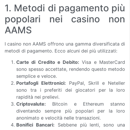
1. Metodi di pagamento più
popolari nei casino non
AAMS
I casino non AAMS offrono una gamma diversificata di
metodi di pagamento. Ecco alcuni dei più utilizzati:
Carte di Credito e Debito:
Visa e MasterCard
sono spesso accettate, rendendo questo metodo
semplice e veloce.
Portafogli Elettronici:
PayPal, Skrill e Neteller
sono tra i preferiti dei giocatori per la loro
rapidità nei prelievi.
Criptovalute:
Bitcoin e Ethereum stanno
diventando sempre più popolari per la loro
anonimato e velocità nelle transazioni.
Bonifici Bancari:
Sebbene più lenti, sono una