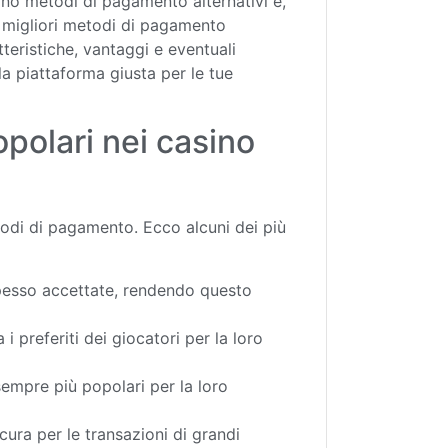
no metodi di pagamento alternativi e,
o i migliori metodi di pagamento
teristiche, vantaggi e eventuali
la piattaforma giusta per le tue
polari nei casino
odi di pagamento. Ecco alcuni dei più
esso accettate, rendendo questo
 i preferiti dei giocatori per la loro
empre più popolari per la loro
cura per le transazioni di grandi