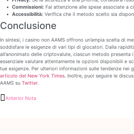
Commissioni:
Fai attenzione alle spese associate a
Accessibilità:
Verifica che il metodo scelto sia dispon
Conclusione
In sintesi, i casino non AAMS offrono un’ampia scelta di 
soddisfare le esigenze di vari tipi di giocatori. Dalla rapidit
all’anonimato delle criptovalute, ciascun metodo presenta i
essenziale valutare attentamente le opzioni disponibili e sc
tue esigenze. Per ulteriori informazioni sulle tendenze nei g
articolo del New York Times
. Inoltre, puoi seguire le discu
AAMS su
Twitter
.
Anterior Nota