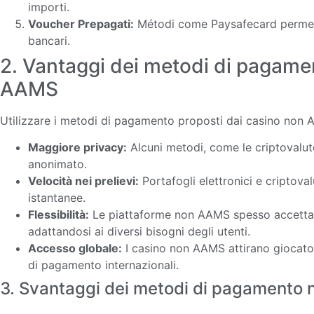
importi.
Voucher Prepagati:
Métodi come Paysafecard permett
bancari.
2. Vantaggi dei metodi di pagame
AAMS
Utilizzare i metodi di pagamento proposti dai casino non 
Maggiore privacy:
Alcuni metodi, come le criptovalute
anonimato.
Velocità nei prelievi:
Portafogli elettronici e criptova
istantanee.
Flessibilità:
Le piattaforme non AAMS spesso accetta
adattandosi ai diversi bisogni degli utenti.
Accesso globale:
I casino non AAMS attirano giocator
di pagamento internazionali.
3. Svantaggi dei metodi di pagamento 