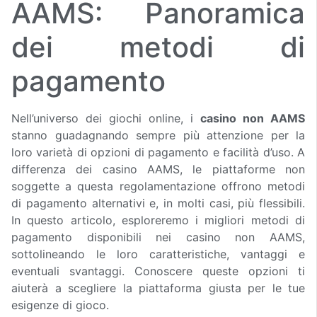
AAMS: Panoramica
dei metodi di
pagamento
Nell’universo dei giochi online, i
casino non AAMS
stanno guadagnando sempre più attenzione per la
loro varietà di opzioni di pagamento e facilità d’uso. A
differenza dei casino AAMS, le piattaforme non
soggette a questa regolamentazione offrono metodi
di pagamento alternativi e, in molti casi, più flessibili.
In questo articolo, esploreremo i migliori metodi di
pagamento disponibili nei casino non AAMS,
sottolineando le loro caratteristiche, vantaggi e
eventuali svantaggi. Conoscere queste opzioni ti
aiuterà a scegliere la piattaforma giusta per le tue
esigenze di gioco.