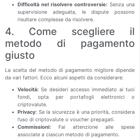
Difficoltà nel risolvere controversie:
Senza una
supervisione adeguata, le dispute possono
risultare complesse da risolvere.
4. Come scegliere il
metodo di pagamento
giusto
La scelta del metodo di pagamento migliore dipende
da vari fattori. Ecco alcuni aspetti da considerare:
Velocità:
Se desideri accesso immediato ai tuoi
fondi, opta per portafogli elettronici o
criptovalute.
Privacy:
Se la sicurezza è una priorità, considera
l’uso di criptovalute o voucher prepagati.
Commissioni:
Fai attenzione alle spese
associate a ciascun metodo di pagamento.