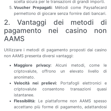
scelta sicura per le transazioni di grandi importi.
Voucher Prepagati:
Métodi come Paysafecard
permettono di giocare senza fornire dati bancari.
2. Vantaggi dei metodi di
pagamento nei casino non
AAMS
Utilizzare i metodi di pagamento proposti dai casino
non AAMS presenta diversi vantaggi:
Maggiore privacy:
Alcuni metodi, come le
criptovalute, offrono un elevato livello di
anonimato.
Velocità nei prelievi:
Portafogli elettronici e
criptovalute consentono transazioni quasi
istantanee.
Flessibilità:
Le piattaforme non AAMS spesso
accettano più forme di pagamento, adattandosi