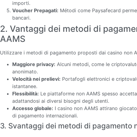
importi.
Voucher Prepagati:
Métodi come Paysafecard permett
bancari.
2. Vantaggi dei metodi di pagame
AAMS
Utilizzare i metodi di pagamento proposti dai casino non 
Maggiore privacy:
Alcuni metodi, come le criptovalute
anonimato.
Velocità nei prelievi:
Portafogli elettronici e criptova
istantanee.
Flessibilità:
Le piattaforme non AAMS spesso accetta
adattandosi ai diversi bisogni degli utenti.
Accesso globale:
I casino non AAMS attirano giocator
di pagamento internazionali.
3. Svantaggi dei metodi di pagamento 