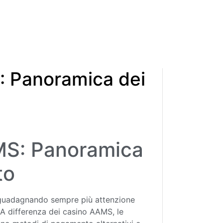
: Panoramica dei
AMS: Panoramica
to
uadagnando sempre più attenzione
. A differenza dei casino AAMS, le