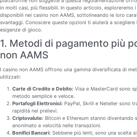
piattaforme non soggette a questa regolamentazione offro
in molti casi, più flessibili. In questo articolo, esplorerem
disponibili nei casino non AAMS, sottolineando le loro carat
svantaggi. Conoscere queste opzioni ti aiuterà a scegliere 
esigenze di gioco.
1. Metodi di pagamento più po
non AAMS
I casino non AAMS offrono una gamma diversificata di met
utilizzati:
Carte di Credito e Debito:
Visa e MasterCard sono sp
metodo semplice e veloce.
Portafogli Elettronici:
PayPal, Skrill e Neteller sono tra
rapidità nei prelievi.
Criptovalute:
Bitcoin e Ethereum stanno diventando s
anonimato e velocità nelle transazioni.
Bonifici Bancari:
Sebbene più lenti, sono una scelta si