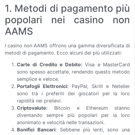
1. Metodi di pagamento più
popolari nei casino non
AAMS
I casino non AAMS offrono una gamma diversificata di
metodi di pagamento. Ecco alcuni dei più utilizzati:
Carte di Credito e Debito:
Visa e MasterCard
sono spesso accettate, rendendo questo metodo
semplice e veloce.
Portafogli Elettronici:
PayPal, Skrill e Neteller
sono tra i preferiti dei giocatori per la loro
rapidità nei prelievi.
Criptovalute:
Bitcoin e Ethereum stanno
diventando sempre più popolari per la loro
anonimato e velocità nelle transazioni.
Bonifici Bancari:
Sebbene più lenti, sono una