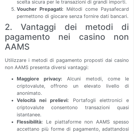
scelta sicura per le transazioni di grandi importi.
Voucher Prepagati:
Métodi come Paysafecard
permettono di giocare senza fornire dati bancari.
2. Vantaggi dei metodi di
pagamento nei casino non
AAMS
Utilizzare i metodi di pagamento proposti dai casino
non AAMS presenta diversi vantaggi:
Maggiore privacy:
Alcuni metodi, come le
criptovalute, offrono un elevato livello di
anonimato.
Velocità nei prelievi:
Portafogli elettronici e
criptovalute consentono transazioni quasi
istantanee.
Flessibilità:
Le piattaforme non AAMS spesso
accettano più forme di pagamento, adattandosi