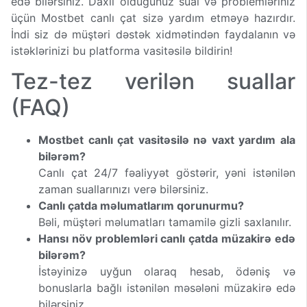
edə bilərsiniz. Daxil olduğunuz sual və problemləriniz
üçün Mostbet canlı çat sizə yardım etməyə hazırdır.
İndi siz də müştəri dəstək xidmətindən faydalanın və
istəklərinizi bu platforma vasitəsilə bildirin!
Tez-tez verilən suallar
(FAQ)
Mostbet canlı çat vasitəsilə nə vaxt yardım ala
bilərəm?
Canlı çat 24/7 fəaliyyət göstərir, yəni istənilən
zaman suallarınızı verə bilərsiniz.
Canlı çatda məlumatlarım qorunurmu?
Bəli, müştəri məlumatları tamamilə gizli saxlanılır.
Hansı növ problemləri canlı çatda müzakirə edə
bilərəm?
İstəyinizə uyğun olaraq hesab, ödəniş və
bonuslarla bağlı istənilən məsələni müzakirə edə
bilərsiniz.