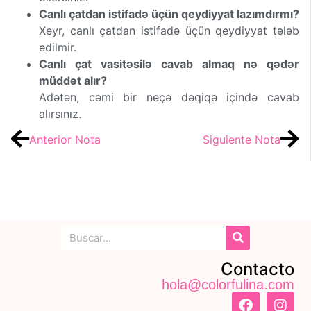
Canlı çatdan istifadə üçün qeydiyyat lazımdırmı?
Xeyr, canlı çatdan istifadə üçün qeydiyyat tələb
edilmir.
Canlı çat vasitəsilə cavab almaq nə qədər
müddət alır?
Adətən, cəmi bir neçə dəqiqə içində cavab
alırsınız.
Anterior Nota
Siguiente Nota
Contacto
hola@colorfulina.com