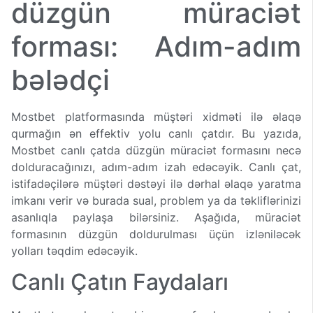
düzgün müraciət
forması: Adım-adım
bələdçi
Mostbet platformasında müştəri xidməti ilə əlaqə
qurmağın ən effektiv yolu canlı çatdır. Bu yazıda,
Mostbet canlı çatda düzgün müraciət formasını necə
dolduracağınızı, adım-adım izah edəcəyik. Canlı çat,
istifadəçilərə müştəri dəstəyi ilə dərhal əlaqə yaratma
imkanı verir və burada sual, problem ya da təkliflərinizi
asanlıqla paylaşa bilərsiniz. Aşağıda, müraciət
formasının düzgün doldurulması üçün izləniləcək
yolları təqdim edəcəyik.
Canlı Çatın Faydaları