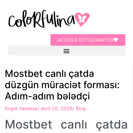
ACCESO ESTUDIANTES
Mostbet canlı çatda
düzgün müraciət forması:
Adım-adım bələdçi
Angie Vanessa
/
abril 20, 2026
/
Blog
Mostbet canlı çatda