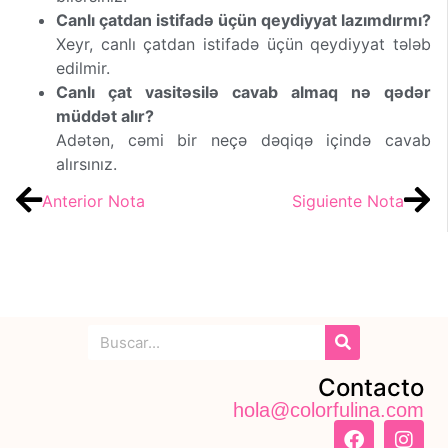
Canlı çatdan istifadə üçün qeydiyyat lazımdırmı?
Xeyr, canlı çatdan istifadə üçün qeydiyyat tələb
edilmir.
Canlı çat vasitəsilə cavab almaq nə qədər
müddət alır?
Adətən, cəmi bir neçə dəqiqə içində cavab
alırsınız.
Anterior Nota
Siguiente Nota
Contacto
hola@colorfulina.com