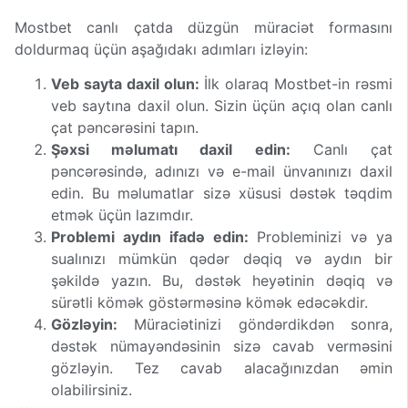
Mostbet canlı çatda düzgün müraciət formasını
doldurmaq üçün aşağıdakı adımları izləyin:
Veb sayta daxil olun:
İlk olaraq Mostbet-in rəsmi
veb saytına daxil olun. Sizin üçün açıq olan canlı
çat pəncərəsini tapın.
Şəxsi məlumatı daxil edin:
Canlı çat
pəncərəsində, adınızı və e-mail ünvanınızı daxil
edin. Bu məlumatlar sizə xüsusi dəstək təqdim
etmək üçün lazımdır.
Problemi aydın ifadə edin:
Probleminizi və ya
sualınızı mümkün qədər dəqiq və aydın bir
şəkildə yazın. Bu, dəstək heyətinin dəqiq və
sürətli kömək göstərməsinə kömək edəcəkdir.
Gözləyin:
Müraciətinizi göndərdikdən sonra,
dəstək nümayəndəsinin sizə cavab verməsini
gözləyin. Tez cavab alacağınızdan əmin
olabilirsiniz.