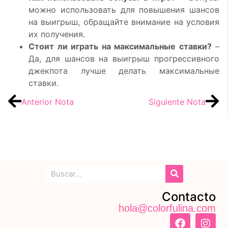
можно использовать для повышения шансов
на выигрыш, обращайте внимание на условия
их получения.
Стоит ли играть на максимальные ставки?
–
Да, для шансов на выигрыш прогрессивного
джекпота лучше делать максимальные
ставки.
Anterior Nota
Siguiente Nota
Contacto
hola@colorfulina.com