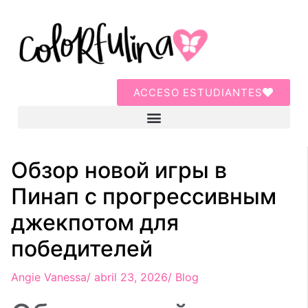
ACCESO ESTUDIANTES
Обзор новой игры в
Пинап с прогрессивным
джекпотом для
победителей
Angie Vanessa
/
abril 23, 2026
/
Blog