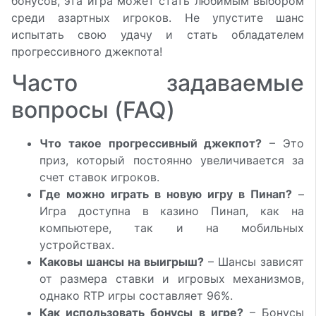
бонусов, эта игра может стать любимым выбором
среди азартных игроков. Не упустите шанс
испытать свою удачу и стать обладателем
прогрессивного джекпота!
Часто задаваемые
вопросы (FAQ)
Что такое прогрессивный джекпот?
– Это
приз, который постоянно увеличивается за
счет ставок игроков.
Где можно играть в новую игру в Пинап?
–
Игра доступна в казино Пинап, как на
компьютере, так и на мобильных
устройствах.
Каковы шансы на выигрыш?
– Шансы зависят
от размера ставки и игровых механизмов,
однако RTP игры составляет 96%.
Как использовать бонусы в игре?
– Бонусы