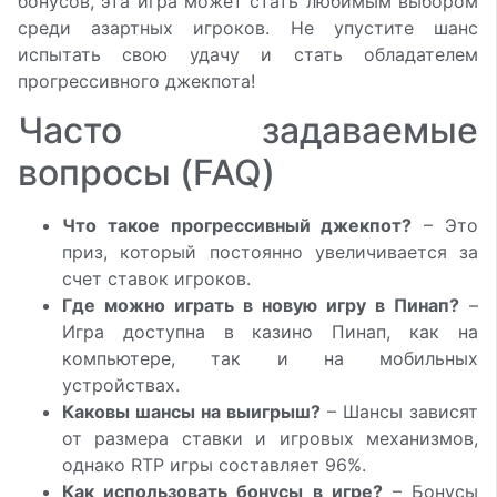
бонусов, эта игра может стать любимым выбором
среди азартных игроков. Не упустите шанс
испытать свою удачу и стать обладателем
прогрессивного джекпота!
Часто задаваемые
вопросы (FAQ)
Что такое прогрессивный джекпот?
– Это
приз, который постоянно увеличивается за
счет ставок игроков.
Где можно играть в новую игру в Пинап?
–
Игра доступна в казино Пинап, как на
компьютере, так и на мобильных
устройствах.
Каковы шансы на выигрыш?
– Шансы зависят
от размера ставки и игровых механизмов,
однако RTP игры составляет 96%.
Как использовать бонусы в игре?
– Бонусы