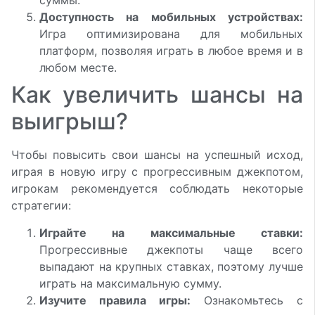
суммы.
Доступность на мобильных устройствах:
Игра оптимизирована для мобильных
платформ, позволяя играть в любое время и в
любом месте.
Как увеличить шансы на
выигрыш?
Чтобы повысить свои шансы на успешный исход,
играя в новую игру с прогрессивным джекпотом,
игрокам рекомендуется соблюдать некоторые
стратегии:
Играйте на максимальные ставки:
Прогрессивные джекпоты чаще всего
выпадают на крупных ставках, поэтому лучше
играть на максимальную сумму.
Изучите правила игры:
Ознакомьтесь с