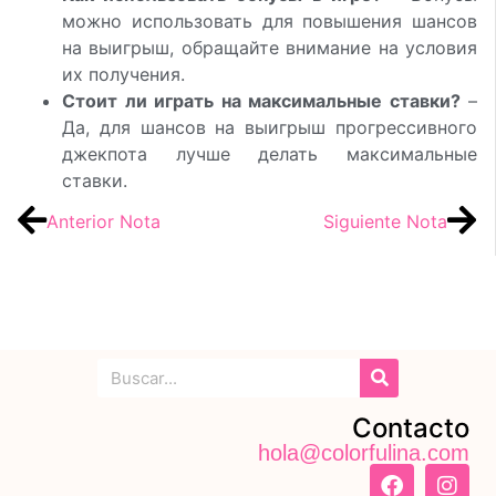
можно использовать для повышения шансов
на выигрыш, обращайте внимание на условия
их получения.
Стоит ли играть на максимальные ставки?
–
Да, для шансов на выигрыш прогрессивного
джекпота лучше делать максимальные
ставки.
Anterior Nota
Siguiente Nota
Contacto
hola@colorfulina.com