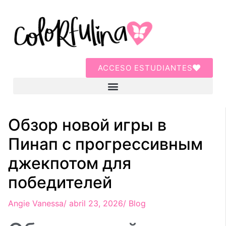
ACCESO ESTUDIANTES
Обзор новой игры в
Пинап с прогрессивным
джекпотом для
победителей
Angie Vanessa
/
abril 23, 2026
/
Blog