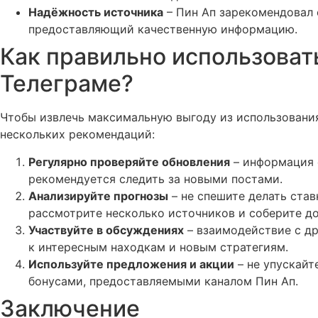
Надёжность источника
– Пин Ап зарекомендовал 
предоставляющий качественную информацию.
Как правильно использовать
Телеграме?
Чтобы извлечь максимальную выгоду из использования
нескольких рекомендаций:
Регулярно проверяйте обновления
– информация 
рекомендуется следить за новыми постами.
Анализируйте прогнозы
– не спешите делать став
рассмотрите несколько источников и соберите 
Участвуйте в обсуждениях
– взаимодействие с д
к интересным находкам и новым стратегиям.
Используйте предложения и акции
– не упускайт
бонусами, предоставляемыми каналом Пин Ап.
Заключение