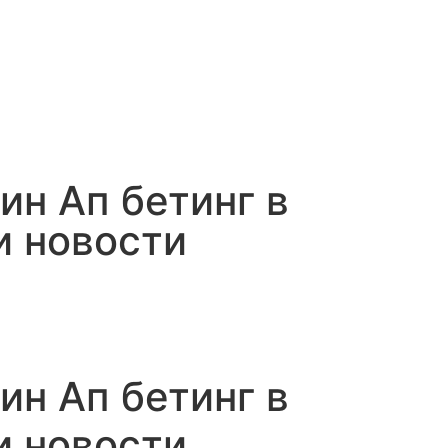
н Ап бетинг в
и новости
н Ап бетинг в
и новости