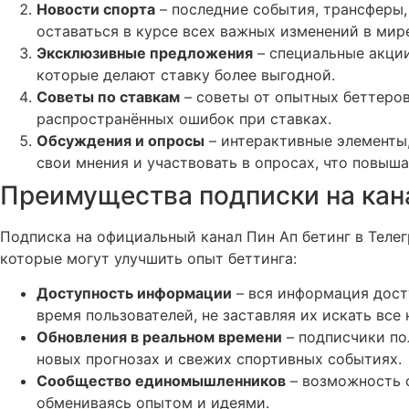
Новости спорта
– последние события, трансферы, 
оставаться в курсе всех важных изменений в мире
Эксклюзивные предложения
– специальные акции
которые делают ставку более выгодной.
Советы по ставкам
– советы от опытных беттеро
распространённых ошибок при ставках.
Обсуждения и опросы
– интерактивные элементы,
свои мнения и участвовать в опросах, что повыша
Преимущества подписки на кан
Подписка на официальный канал Пин Ап бетинг в Тел
которые могут улучшить опыт беттинга:
Доступность информации
– вся информация дост
время пользователей, не заставляя их искать все
Обновления в реальном времени
– подписчики по
новых прогнозах и свежих спортивных событиях.
Сообщество единомышленников
– возможность 
обмениваясь опытом и идеями.