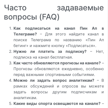
Часто задаваемые
вопросы (FAQ)
Как подписаться на канал Пин Ап в
Телеграме?
– Для этого найдите канал в
поиске Телеграма по названию «Пин Ап
бетинг» и нажмите кнопку «Подписаться».
Нужно ли платить за подписку?
– Нет,
подписка на канал бесплатная.
Как часто обновляются прогнозы на канале?
–
Прогнозы обновляются ежедневно, особенно
перед важными спортивными событиями.
Можно ли задать вопрос аналитикам?
– В
рамках обсуждений и опросов вы можете
задать вопросы другим подписчикам и
аналитикам.
Какие виды спорта освещаются на канале?
–