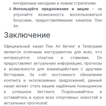
интересным находкам и новым стратегиям.
Используйте предложения и акции
– не
упускайте возможность воспользоваться
бонусами, предоставляемыми каналом Пин
Ап.
Заключение
Официальный канал Пин Ап бетинг в Телеграме
является отличным инструментом для всех, кто
интересуется спортом и ставками. Он
предоставляет актуальную информацию, прогнозы
и возможности для взаимодействия с другими
беттерами. За счёт постоянного обновления
контента и эксклюзивных предложений, данный
канал может стать вашим надёжным помощником
в успешном беттинге. Подписывайтесь и
оставайтесь в курсе всех спортивных новостей и
актуальных прогнозов!