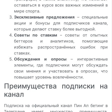
оставаться в курсе всех важных изменений в
мире спорта.
Эксклюзивные предложения
– специальные
акции и бонусы для подписчиков канала,
которые делают ставку более выгодной.
Советы по ставкам
– советы от опытных
беттеров и аналитиков, помогающие
избежать распространённых ошибок при
ставках.
Обсуждения и опросы
– интерактивные
элементы, где подписчики могут обсуждать
свои мнения и участвовать в опросах, что
повышает уровень вовлечённости.
Преимущества подписки на
канал
Подписка на официальный канал Пин Ап бетинг в
Телеграме имеет множество преимуществ,