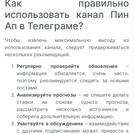
Как правильно
использовать канал Пин
Ап в Телеграме?
Чтобы извлечь максимальную выгоду из
использования канала, следует придерживаться
нескольких рекомендаций:
Регулярно проверяйте обновления
–
информация обновляется очень часто,
поэтому рекомендуется следить за новыми
постами.
Анализируйте прогнозы
– не спешите делать
ставки на основе одного прогноза,
рассмотрите несколько источников и
соберите дополнительную информацию.
Участвуйте в обсуждениях
– взаимодействие
с другими подписчиками может привести к