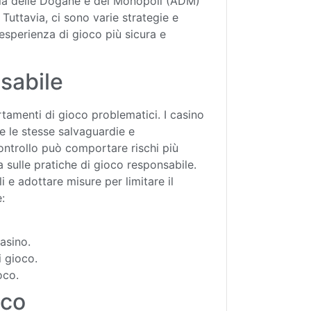
zia delle Dogane e dei Monopoli (ADM)
 Tuttavia, ci sono varie strategie e
’esperienza di gioco più sicura e
sabile
tamenti di gioco problematici. I casino
 le stesse salvaguardie e
ontrollo può comportare rischi più
 sulle pratiche di gioco responsabile.
i e adottare misure per limitare il
:
casino.
 gioco.
oco.
oco