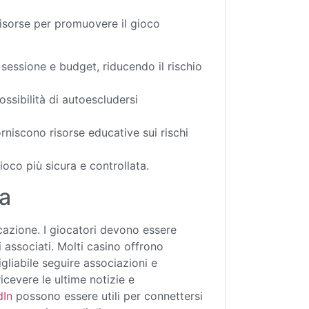
risorse per promuovere il gioco
 sessione e budget, riducendo il rischio
ssibilità di autoescludersi
rniscono risorse educative sui rischi
ioco più sicura e controllata.
a
azione. I giocatori devono essere
i associati. Molti casino offrono
gliabile seguire associazioni e
cevere le ultime notizie e
dIn
possono essere utili per connettersi