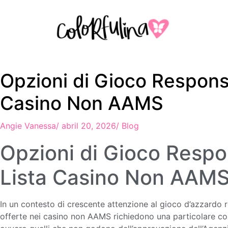
Opzioni di Gioco Responsa
Casino Non AAMS
Angie Vanessa
/
abril 20, 2026
/
Blog
Opzioni di Gioco Respo
Lista Casino Non AAM
In un contesto di crescente attenzione al gioco d’azzardo r
offerte nei casino non AAMS richiedono una particolare co