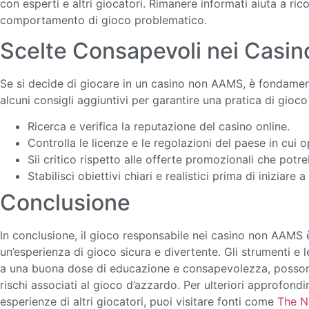
con esperti e altri giocatori. Rimanere informati aiuta a ric
comportamento di gioco problematico.
Scelte Consapevoli nei Cas
Se si decide di giocare in un casino non AAMS, è fondamen
alcuni consigli aggiuntivi per garantire una pratica di gioc
Ricerca e verifica la reputazione del casino online.
Controlla le licenze e le regolazioni del paese in cui o
Sii critico rispetto alle offerte promozionali che potr
Stabilisci obiettivi chiari e realistici prima di iniziare a
Conclusione
In conclusione, il gioco responsabile nei casino non AAMS è
un’esperienza di gioco sicura e divertente. Gli strumenti e le
a una buona dose di educazione e consapevolezza, possono
rischi associati al gioco d’azzardo. Per ulteriori approfondim
esperienze di altri giocatori, puoi visitare fonti come
The N