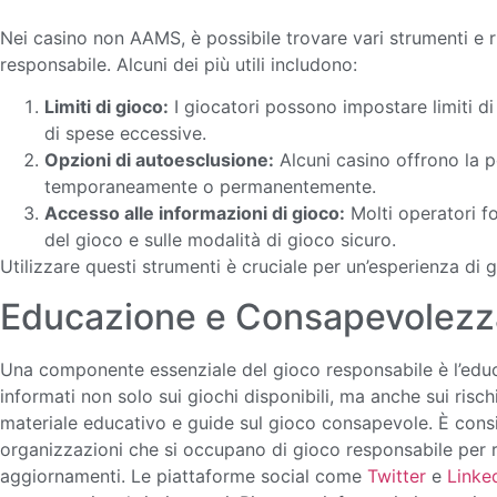
Nei casino non AAMS, è possibile trovare vari strumenti e 
responsabile. Alcuni dei più utili includono:
Limiti di gioco:
I giocatori possono impostare limiti di
di spese eccessive.
Opzioni di autoesclusione:
Alcuni casino offrono la po
temporaneamente o permanentemente.
Accesso alle informazioni di gioco:
Molti operatori fo
del gioco e sulle modalità di gioco sicuro.
Utilizzare questi strumenti è cruciale per un’esperienza di g
Educazione e Consapevolezz
Una componente essenziale del gioco responsabile è l’educ
informati non solo sui giochi disponibili, ma anche sui risch
materiale educativo e guide sul gioco consapevole. È consi
organizzazioni che si occupano di gioco responsabile per ri
aggiornamenti. Le piattaforme social come
Twitter
e
Linke