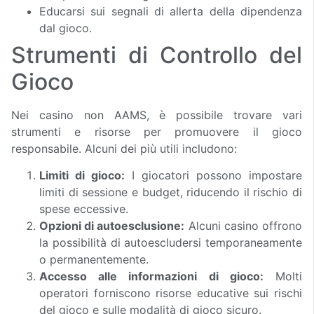
Educarsi sui segnali di allerta della dipendenza
dal gioco.
Strumenti di Controllo del
Gioco
Nei casino non AAMS, è possibile trovare vari
strumenti e risorse per promuovere il gioco
responsabile. Alcuni dei più utili includono:
Limiti di gioco:
I giocatori possono impostare
limiti di sessione e budget, riducendo il rischio di
spese eccessive.
Opzioni di autoesclusione:
Alcuni casino offrono
la possibilità di autoescludersi temporaneamente
o permanentemente.
Accesso alle informazioni di gioco:
Molti
operatori forniscono risorse educative sui rischi
del gioco e sulle modalità di gioco sicuro.