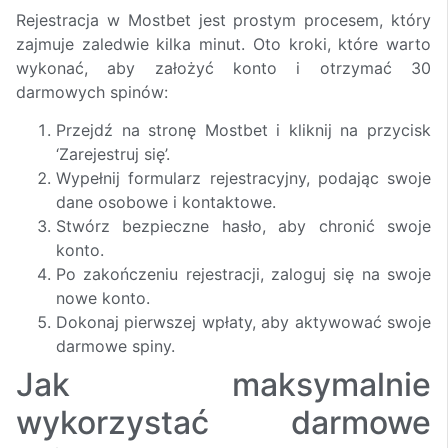
Rejestracja w Mostbet jest prostym procesem, który
zajmuje zaledwie kilka minut. Oto kroki, które warto
wykonać, aby założyć konto i otrzymać 30
darmowych spinów:
Przejdź na stronę Mostbet i kliknij na przycisk
‘Zarejestruj się’.
Wypełnij formularz rejestracyjny, podając swoje
dane osobowe i kontaktowe.
Stwórz bezpieczne hasło, aby chronić swoje
konto.
Po zakończeniu rejestracji, zaloguj się na swoje
nowe konto.
Dokonaj pierwszej wpłaty, aby aktywować swoje
darmowe spiny.
Jak maksymalnie
wykorzystać darmowe