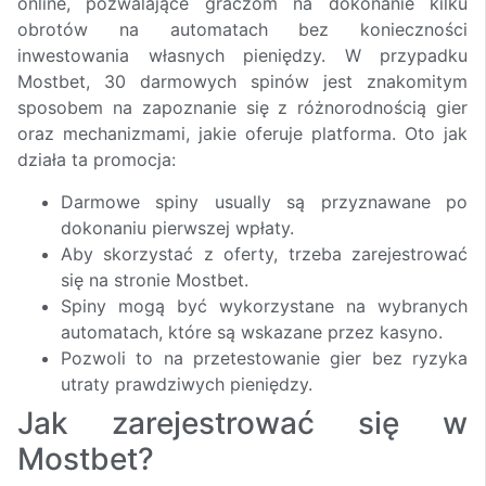
online, pozwalające graczom na dokonanie kilku
obrotów na automatach bez konieczności
inwestowania własnych pieniędzy. W przypadku
Mostbet, 30 darmowych spinów jest znakomitym
sposobem na zapoznanie się z różnorodnością gier
oraz mechanizmami, jakie oferuje platforma. Oto jak
działa ta promocja:
Darmowe spiny usually są przyznawane po
dokonaniu pierwszej wpłaty.
Aby skorzystać z oferty, trzeba zarejestrować
się na stronie Mostbet.
Spiny mogą być wykorzystane na wybranych
automatach, które są wskazane przez kasyno.
Pozwoli to na przetestowanie gier bez ryzyka
utraty prawdziwych pieniędzy.
Jak zarejestrować się w
Mostbet?