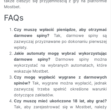
także cieszyć się przyjemnością z gry na platformie
Mostbet.
FAQs
Czy muszę wpłacić pieniądze, aby otrzymać
darmowe spiny?
Tak, darmowe spiny są
zazwyczaj przyznawane po dokonaniu pierwszej
wpłaty.
Jakie automaty mogę wybrać wykorzystując
darmowe spiny?
Darmowe spiny można
wykorzystać na wybranych automatach, które
wskazuje Mostbet.
Czy mogę wypłacić wygrane z darmowych
spinów?
Tak, wygrane można wypłacić, jednak
zazwyczaj trzeba spełnić określone warunki
dotyczące zakładów.
Czy muszę mieć ukończone 18 lat, aby grać?
Tak, aby zarejestrować się w Mostbet, należy