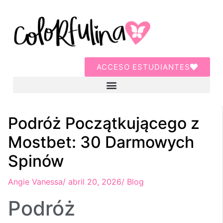
ACCESO ESTUDIANTES
Podróż Początkującego z
Mostbet: 30 Darmowych
Spinów
Angie Vanessa
/
abril 20, 2026
/
Blog
Podróż