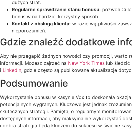
dużych strat.
Regularne sprawdzanie stanu bonusu:
pozwoli Ci le
bonus w najbardziej korzystny sposób.
Kontakt z obsługą klienta:
w razie wątpliwości zawsz
nieporozumień.
Gdzie znaleźć dodatkowe inf
Aby nie przegapić żadnych nowości czy promocji, warto r
informacji. Możesz zajrzeć na
New York Times
lub śledzić
i
LinkedIn
, gdzie często są publikowane aktualizacje doty
Podsumowanie
Wykorzystanie bonusu w kasynie Vox to doskonała okazja 
potencjalnych wygranych. Kluczowe jest jednak zrozumie
skutecznych strategii. Pamiętaj o regularnym monitorowan
dostępnych informacji, aby maksymalnie wykorzystać dos
i dobra strategia będą kluczem do sukcesu w świecie kasy