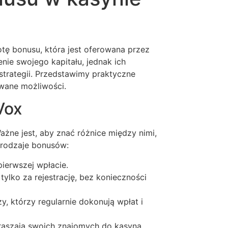
tę bonusu, która jest oferowana przez
ie swojego kapitału, jednak ich
trategii. Przedstawimy praktyczne
wane możliwości.
Vox
ne jest, aby znać różnice między nimi,
 rodzaje bonusów:
erwszej wpłacie.
lko za rejestrację, bez konieczności
, którzy regularnie dokonują wpłat i
aszają swoich znajomych do kasyna.