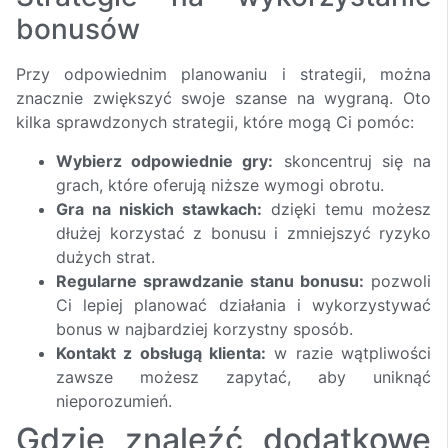
bonusów
Przy odpowiednim planowaniu i strategii, można
znacznie zwiększyć swoje szanse na wygraną. Oto
kilka sprawdzonych strategii, które mogą Ci pomóc:
Wybierz odpowiednie gry:
skoncentruj się na
grach, które oferują niższe wymogi obrotu.
Gra na niskich stawkach:
dzięki temu możesz
dłużej korzystać z bonusu i zmniejszyć ryzyko
dużych strat.
Regularne sprawdzanie stanu bonusu:
pozwoli
Ci lepiej planować działania i wykorzystywać
bonus w najbardziej korzystny sposób.
Kontakt z obsługą klienta:
w razie wątpliwości
zawsze możesz zapytać, aby uniknąć
nieporozumień.
Gdzie znaleźć dodatkowe