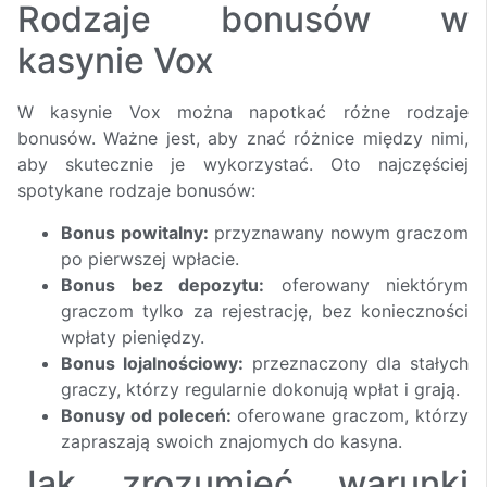
Rodzaje bonusów w
kasynie Vox
W kasynie Vox można napotkać różne rodzaje
bonusów. Ważne jest, aby znać różnice między nimi,
aby skutecznie je wykorzystać. Oto najczęściej
spotykane rodzaje bonusów:
Bonus powitalny:
przyznawany nowym graczom
po pierwszej wpłacie.
Bonus bez depozytu:
oferowany niektórym
graczom tylko za rejestrację, bez konieczności
wpłaty pieniędzy.
Bonus lojalnościowy:
przeznaczony dla stałych
graczy, którzy regularnie dokonują wpłat i grają.
Bonusy od poleceń:
oferowane graczom, którzy
zapraszają swoich znajomych do kasyna.
Jak zrozumieć warunki