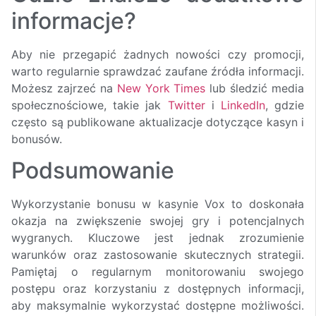
informacje?
Aby nie przegapić żadnych nowości czy promocji,
warto regularnie sprawdzać zaufane źródła informacji.
Możesz zajrzeć na
New York Times
lub śledzić media
społecznościowe, takie jak
Twitter
i
LinkedIn
, gdzie
często są publikowane aktualizacje dotyczące kasyn i
bonusów.
Podsumowanie
Wykorzystanie bonusu w kasynie Vox to doskonała
okazja na zwiększenie swojej gry i potencjalnych
wygranych. Kluczowe jest jednak zrozumienie
warunków oraz zastosowanie skutecznych strategii.
Pamiętaj o regularnym monitorowaniu swojego
postępu oraz korzystaniu z dostępnych informacji,
aby maksymalnie wykorzystać dostępne możliwości.