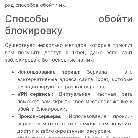
ряд способов обойти их.
Способы обойти
блокировку
Существует несколько методов, которые помогут
вам получить доступ к 1xbet, даже если сайт
заблокирован. Вот основные из них:
Использование зеркал:
Зеркала — это
альтернативные адреса сайта 1xbet, которые
функционируют на разных серверах.
VPN-сервисы:
Виртуальная частная сеть
поможет вам скрыть свое местоположение и
обойти блокировки.
Прокси-серверы:
Использование прокси-
серверов может также помочь вам получить
доступ к заблокированным ресурсам.