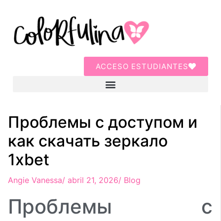
ACCESO ESTUDIANTES
Проблемы с доступом и
как скачать зеркало
1xbet
Angie Vanessa
/
abril 21, 2026
/
Blog
Проблемы с