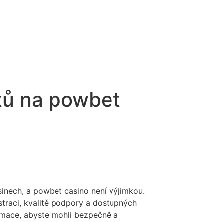
tů na powbet
inech, a powbet casino není výjimkou.
traci, kvalitě podpory a dostupných
ormace, abyste mohli bezpečně a