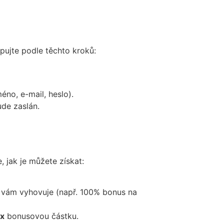
pujte podle těchto kroků:
éno, e-mail, heslo).
ude zaslán.
 jak je můžete získat:
rý vám vyhovuje (např. 100% bonus na
x
bonusovou částku.