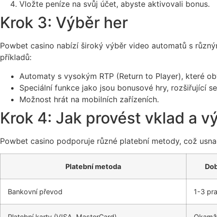
Vložte peníze na svůj účet, abyste aktivovali bonus.
Krok 3: Výběr her
Powbet casino nabízí široký výběr video automatů s různý
příkladů:
Automaty s vysokým RTP (Return to Player), které o
Speciální funkce jako jsou bonusové hry, rozšiřující 
Možnost hrát na mobilních zařízeních.
Krok 4: Jak provést vklad a v
Powbet casino podporuje různé platební metody, což usna
Platební metoda
Dob
Bankovní převod
1-3 pr
Platební karty (VISA, MasterCard)
Okamži