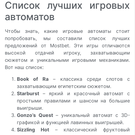
Список лучших игровых
автоматов
Чтобы знать, какие игровые автоматы стоит
попробовать, мы составили список лучших
предложений от Mostbet. Эти игры отличаются
высокой отдачей игроку, захватывающим
сюжетом и уникальными игровыми механиками.
Вот наш список:
Book of Ra
– классика среди слотов с
захватывающим египетским сюжетом.
Starburst
– яркий и красочный автомат с
простыми правилами и шансом на большие
выигрыши.
Gonzo’s Quest
– уникальный автомат с 3D-
графикой и функцией лавинных выигрышей.
Sizzling Hot
– классический фруктовый