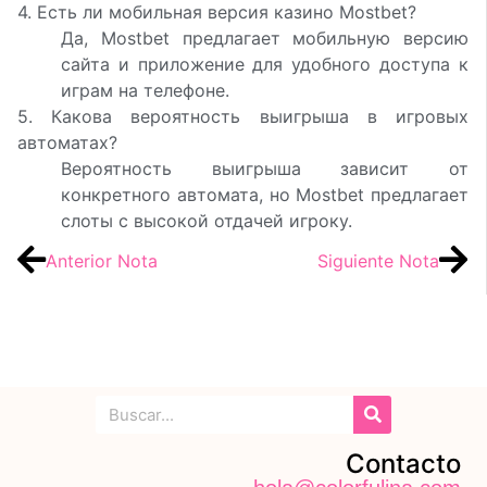
4. Есть ли мобильная версия казино Mostbet?
Да, Mostbet предлагает мобильную версию
сайта и приложение для удобного доступа к
играм на телефоне.
5. Какова вероятность выигрыша в игровых
автоматах?
Вероятность выигрыша зависит от
конкретного автомата, но Mostbet предлагает
слоты с высокой отдачей игроку.
Anterior Nota
Siguiente Nota
Contacto