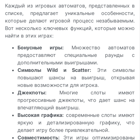
Каждый из игровых автоматов, представленных в
списке, предлагает уникальные особенности,
которые делают игровой процесс незабываемым.
Вот несколько ключевых функций, которые можно
найти в этих играх:
Бонусные игры:
Множество автоматов
предоставляют специальные раунды с
дополнительными выигрышами.
Символы Wild и Scatter:
Эти символы
повышают шансы на выигрыш, открывая
новые возможности для игрока.
Джекпоты:
Многие слоты имеют
прогрессивные джекпоты, что дает шанс на
впечатляющий выигрыш.
Высокая графика:
современные слоты имеют
яркую и детализированную графику, что
делает игру более привлекательной.
Совместимость:
Эти игры оптимизированы