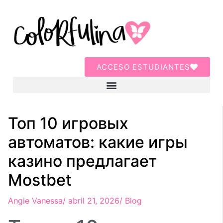
ACCESO ESTUDIANTES
Топ 10 игровых
автоматов: какие игры
казино предлагает
Mostbet
Angie Vanessa
/
abril 21, 2026
/
Blog