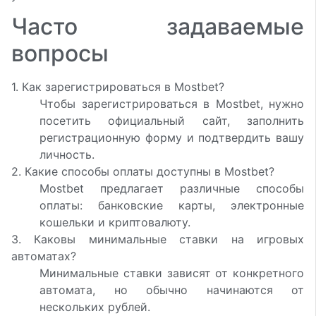
Часто задаваемые
вопросы
1. Как зарегистрироваться в Mostbet?
Чтобы зарегистрироваться в Mostbet, нужно
посетить официальный сайт, заполнить
регистрационную форму и подтвердить вашу
личность.
2. Какие способы оплаты доступны в Mostbet?
Mostbet предлагает различные способы
оплаты: банковские карты, электронные
кошельки и криптовалюту.
3. Каковы минимальные ставки на игровых
автоматах?
Минимальные ставки зависят от конкретного
автомата, но обычно начинаются от
нескольких рублей.