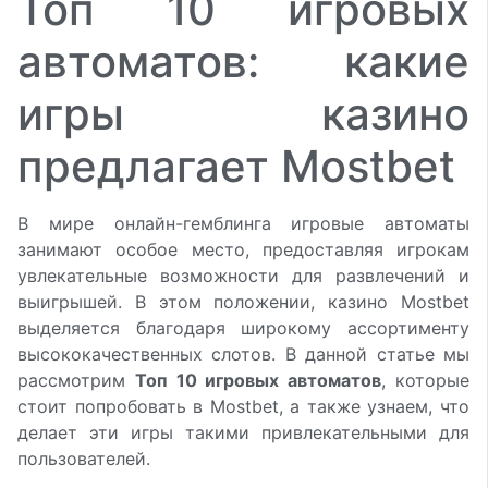
Топ 10 игровых
автоматов: какие
игры казино
предлагает Mostbet
В мире онлайн-гемблинга игровые автоматы
занимают особое место, предоставляя игрокам
увлекательные возможности для развлечений и
выигрышей. В этом положении, казино Mostbet
выделяется благодаря широкому ассортименту
высококачественных слотов. В данной статье мы
рассмотрим
Топ 10 игровых автоматов
, которые
стоит попробовать в Mostbet, а также узнаем, что
делает эти игры такими привлекательными для
пользователей.