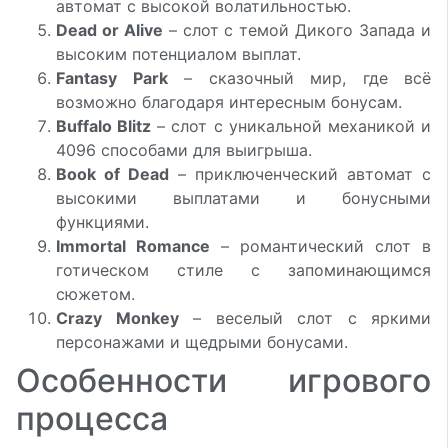
автомат с высокой волатильностью.
Dead or Alive
– слот с темой Дикого Запада и
высоким потенциалом выплат.
Fantasy Park
– сказочный мир, где всё
возможно благодаря интересным бонусам.
Buffalo Blitz
– слот с уникальной механикой и
4096 способами для выигрыша.
Book of Dead
– приключенческий автомат с
высокими выплатами и бонусными
функциями.
Immortal Romance
– романтический слот в
готическом стиле с запоминающимся
сюжетом.
Crazy Monkey
– веселый слот с яркими
персонажами и щедрыми бонусами.
Особенности игрового
процесса