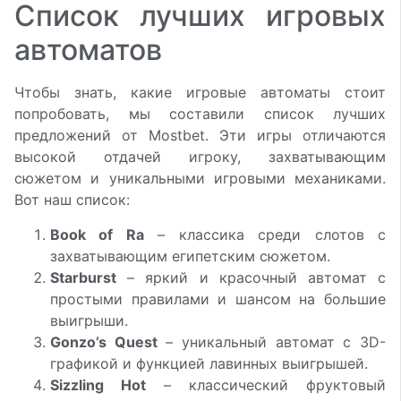
Список лучших игровых
автоматов
Чтобы знать, какие игровые автоматы стоит
попробовать, мы составили список лучших
предложений от Mostbet. Эти игры отличаются
высокой отдачей игроку, захватывающим
сюжетом и уникальными игровыми механиками.
Вот наш список:
Book of Ra
– классика среди слотов с
захватывающим египетским сюжетом.
Starburst
– яркий и красочный автомат с
простыми правилами и шансом на большие
выигрыши.
Gonzo’s Quest
– уникальный автомат с 3D-
графикой и функцией лавинных выигрышей.
Sizzling Hot
– классический фруктовый