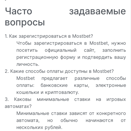
Часто задаваемые
вопросы
1. Как зарегистрироваться в Mostbet?
Чтобы зарегистрироваться в Mostbet, нужно
посетить официальный сайт, заполнить
регистрационную форму и подтвердить вашу
личность.
2. Какие способы оплаты доступны в Mostbet?
Mostbet предлагает различные способы
оплаты: банковские карты, электронные
кошельки и криптовалюту.
3. Каковы минимальные ставки на игровых
автоматах?
Минимальные ставки зависят от конкретного
автомата, но обычно начинаются от
нескольких рублей.